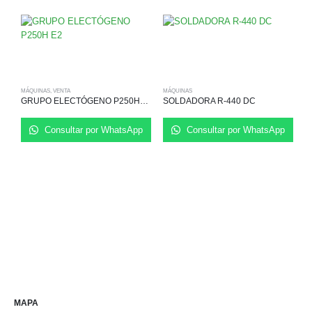
MÁQUINAS
,
VENTA
MÁQUINAS
GRUPO ELECTÓGENO P250H E2
SOLDADORA R-440 DC
Consultar por WhatsApp
Consultar por WhatsApp
M
MAPA